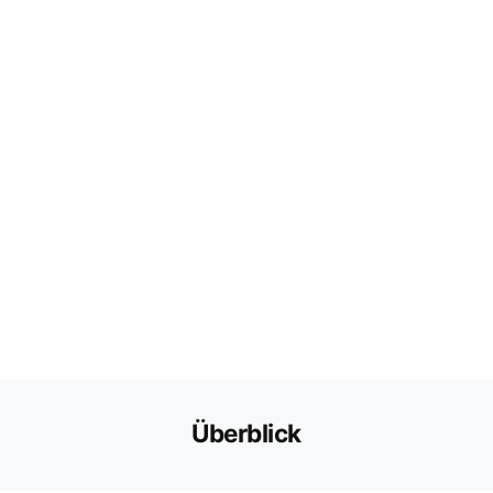
3-Schritt-Quiz
Es dauert nur 3 einfache Fragen, um schnell mit dem richtigen 
Überblick