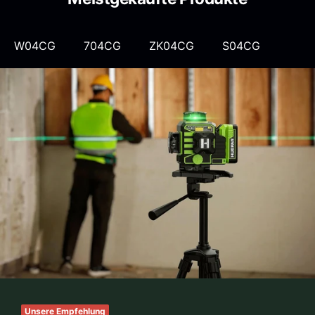
W04CG
704CG
ZK04CG
S04CG
Unsere Empfehlung