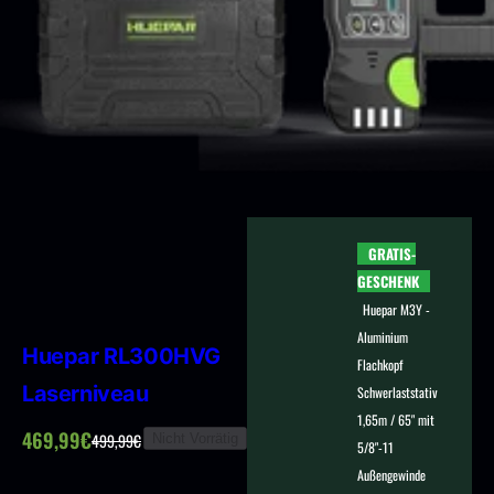
GRATIS-
GESCHENK
Huepar M3Y -
Aluminium
Huepar RL300HVG
Flachkopf
Laserniveau
Schwerlaststativ
1,65m / 65" mit
V
469,99€
499,99€
Nicht Vorrätig
5/8"-11
R
e
Außengewinde
e