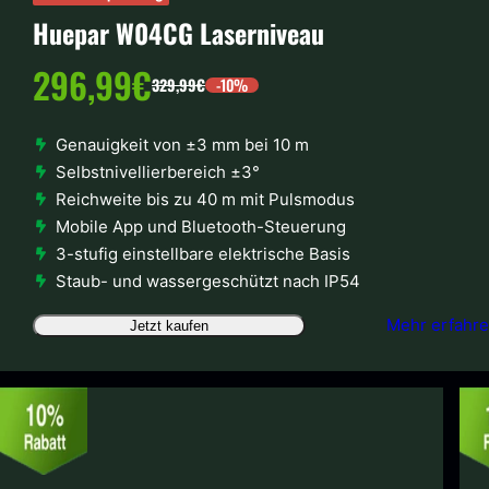
Huepar W04CG Laserniveau
V
296,99€
-10%
329,99€
R
e
Genauigkeit von ±3 mm bei 10 m
e
Selbstnivellierbereich ±3°
r
Reichweite bis zu 40 m mit Pulsmodus
g
Mobile App und Bluetooth-Steuerung
k
3-stufig einstellbare elektrische Basis
u
Staub- und wassergeschützt nach IP54
a
Mehr erfahr
Jetzt kaufen
l
u
ä
f
r