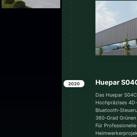
Huepar S04
2020
Das Huepar S04CG
Hochpräzises 4D-
Bluetooth-Steuer
360-Grad Grünen L
Für Professionell
Heimwerkerprojek